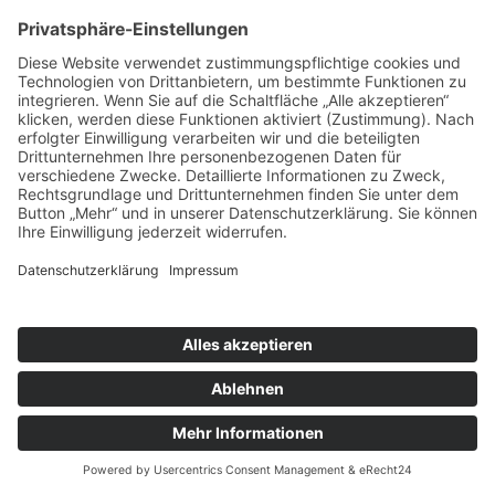
4,1
★
★
★
★
★
VERIFIZIERT
SOZIALE MEDIEN
Folgen SIe uns auch in den sozialen Medien
Impressum
Datenschutzerklärung