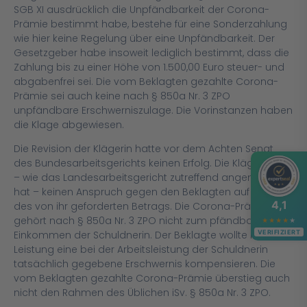
SGB XI ausdrücklich die Unpfändbarkeit der Corona-
Prämie bestimmt habe, bestehe für eine Sonderzahlung
wie hier keine Regelung über eine Unpfändbarkeit. Der
Gesetzgeber habe insoweit lediglich bestimmt, dass die
Zahlung bis zu einer Höhe von 1.500,00 Euro steuer- und
abgabenfrei sei. Die vom Beklagten gezahlte Corona-
Prämie sei auch keine nach § 850a Nr. 3 ZPO
unpfändbare Erschwerniszulage. Die Vorinstanzen haben
die Klage abgewiesen.
Die Revision der Klägerin hatte vor dem Achten Senat
des Bundesarbeitsgerichts keinen Erfolg. Die Klägerin hat
– wie das Landesarbeitsgericht zutreffend angenommen
hat – keinen Anspruch gegen den Beklagten auf Zahlung
4,1
des von ihr geforderten Betrags. Die Corona-Prämie
gehört nach § 850a Nr. 3 ZPO nicht zum pfändbaren
★
★
★
★
★
VERIFIZIERT
Einkommen der Schuldnerin. Der Beklagte wollte mit der
Leistung eine bei der Arbeitsleistung der Schuldnerin
tatsächlich gegebene Erschwernis kompensieren. Die
vom Beklagten gezahlte Corona-Prämie überstieg auch
nicht den Rahmen des Üblichen iSv. § 850a Nr. 3 ZPO.