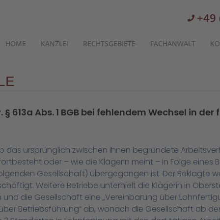
+49 
HOME
KANZLEI
RECHTSGEBIETE
FACHANWALT
KO
LE
 § 613a Abs. 1 BGB bei fehlendem Wechsel in der f
 ob das ursprünglich zwischen ihnen begründete Arbeitsverh
 fortbesteht oder – wie die Klägerin meint – in Folge eine
lgenden Gesellschaft) übergegangen ist. Der Beklagte war
eschäftigt. Weitere Betriebe unterhielt die Klägerin in Ober
in und die Gesellschaft eine „Vereinbarung über Lohnferti
r Betriebsführung“ ab, wonach die Gesellschaft ab dem 1