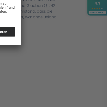
4,1
nach Treu und Glauben (§ 242
★
★
★
★
★
erufen. Der Umstand, dass die
VERIFIZIERT
 worden war, war ohne Belang.