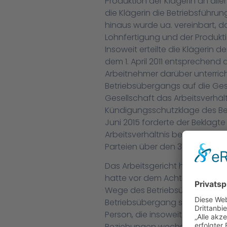
Produktion der Klägerin an all
die Klägerin die Betriebsführ
hinaus wurde ua. vereinbart, d
Lohnfertigung und der Produkti
Insoweit erteilte die Klägerin 
dem 1. April 2011 entsprechend 
Arbeitnehmer darüber unterrichte
Betriebsübergangs auf die Ges
Gesellschaft das Arbeitsverhält
Kündigungsschutzklage des Bek
Juni 2015 forderte der Beklagte
Arbeitsverhältnis besteht. Die
Parteien über den 31. März 2011
Das Arbeitsgericht hat der Kla
hatte vor dem Achten Senat des
Wege des Betriebsübergangs nac
Betriebsübergang setzt voraus,
Person, die insoweit die Arbe
Beziehungen wechselt. Diese Vo