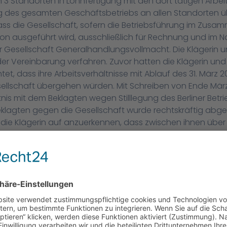
en 3 Standorten in Lohnfertigung mit den dort tätigen Arbe
ung des gesamten Geschäftsbetriebs an allen Standorten 
ass die Gesellschaft, sofern die Betriebsführung im Zus
on ausgeführt wird, ausschließlich für Rechnung und im Na
der Gesellschaft Generalhandlungsvollmacht. Die Klägerin 
der Vereinbarung verfahren. Zuvor hatten die Klägerin und
t, dass ihre Arbeitsverhältnisse mit Ablauf des 31. März 20
ellschaft übergehen würden. Mit Schreiben von Ende März
nis mit dem Beklagten wegen Stilllegung des Berliner Betri
lagten gegen die Gesellschaft wurde rechtskräftig abgew
 die Klägerin auf anzuerkennen, dass zwischen ihnen über d
 Klägerin hat daraufhin Klage erhoben mit dem Antrag fest
 hinaus ein Arbeitsverhältnis nicht bestanden hat und nicht
ge stattgegeben. Das Landesarbeitsgericht hat sie abgewie
 Bundesarbeitsgerichts keinen Erfolg. Das Arbeitsverhältni
h § 613a Abs. 1 Satz 1 BGB von der Klägerin auf die Gese
 dass die für den Betrieb des Unternehmens verantwortlich
itgeberverpflichtungen gegenüber den Beschäftigten einge
raussetzung war nicht erfüllt; die Klägerin hatte ihre Ver