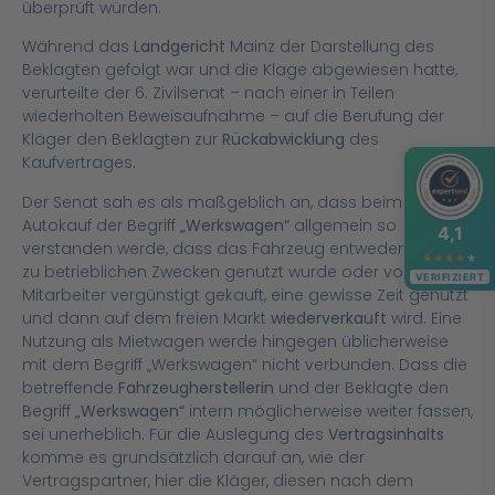
überprüft würden.
Während das
Landgericht
Mainz der Darstellung des
Beklagten gefolgt war und die Klage abgewiesen hatte,
verurteilte der 6. Zivilsenat – nach einer in Teilen
wiederholten Beweisaufnahme – auf die Berufung der
Kläger den Beklagten zur
Rückabwicklung
des
Kaufvertrages.
Der Senat sah es als maßgeblich an, dass beim
Autokauf der Begriff
„Werkswagen“
allgemein so
4,1
verstanden werde, dass das Fahrzeug entweder im Werk
★
★
★
★
★
zu betrieblichen Zwecken genutzt wurde oder von einem
VERIFIZIERT
Mitarbeiter vergünstigt gekauft, eine gewisse Zeit genutzt
und dann auf dem freien Markt
wiederverkauft
wird. Eine
Nutzung als Mietwagen werde hingegen üblicherweise
mit dem Begriff „Werkswagen“ nicht verbunden. Dass die
betreffende
Fahrzeugherstellerin
und der Beklagte den
Begriff
„Werkswagen“
intern möglicherweise weiter fassen,
sei unerheblich. Für die Auslegung des
Vertragsinhalts
komme es grundsätzlich darauf an, wie der
Vertragspartner, hier die Kläger, diesen nach dem