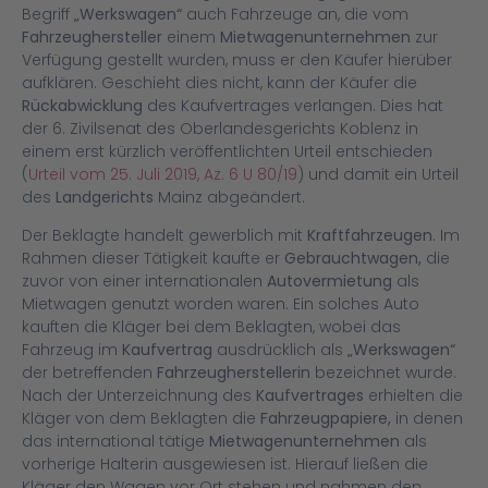
Begriff
„Werkswagen“
auch Fahrzeuge an, die vom
Fahrzeughersteller
einem
Mietwagenunternehmen
zur
Verfügung gestellt wurden, muss er den Käufer hierüber
aufklären. Geschieht dies nicht, kann der Käufer die
Rückabwicklung
des Kaufvertrages verlangen. Dies hat
der 6. Zivilsenat des Oberlandesgerichts Koblenz in
einem erst kürzlich veröffentlichten Urteil entschieden
(
Urteil vom 25. Juli 2019, Az. 6 U 80/19
) und damit ein Urteil
des
Landgerichts
Mainz abgeändert.
Der Beklagte handelt gewerblich mit
Kraftfahrzeugen.
Im
Rahmen dieser Tätigkeit kaufte er
Gebrauchtwagen,
die
zuvor von einer internationalen
Autovermietung
als
Mietwagen genutzt worden waren. Ein solches Auto
kauften die Kläger bei dem Beklagten, wobei das
Fahrzeug im
Kaufvertrag
ausdrücklich als
„Werkswagen“
der betreffenden
Fahrzeugherstellerin
bezeichnet wurde.
Nach der Unterzeichnung des
Kaufvertrages
erhielten die
Kläger von dem Beklagten die
Fahrzeugpapiere,
in denen
das international tätige
Mietwagenunternehmen
als
vorherige Halterin ausgewiesen ist. Hierauf ließen die
Kläger den Wagen vor Ort stehen und nahmen den