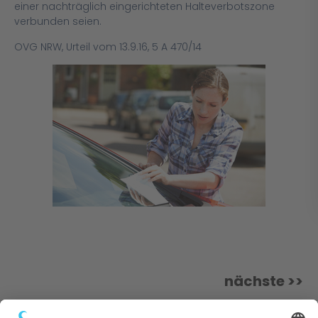
einer nachträglich eingerichteten Halteverbotszone
verbunden seien.
OVG NRW, Urteil vom 13.9.16, 5 A 470/14
nächste >>