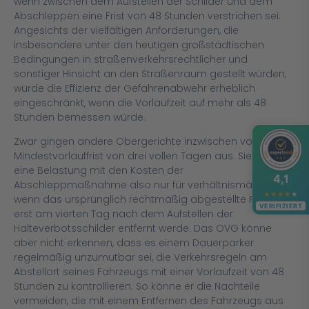
wenn zwischen dem Aufstellen der Schilder und dem
Abschleppen eine Frist von 48 Stunden verstrichen sei.
Angesichts der vielfältigen Anforderungen, die
insbesondere unter den heutigen großstädtischen
Bedingungen in straßenverkehrsrechtlicher und
sonstiger Hinsicht an den Straßenraum gestellt würden,
würde die Effizienz der Gefahrenabwehr erheblich
eingeschränkt, wenn die Vorlaufzeit auf mehr als 48
Stunden bemessen würde.
Zwar gingen andere Obergerichte inzwischen von einer
Mindestvorlauffrist von drei vollen Tagen aus. Sie halten
eine Belastung mit den Kosten der
4,1
Abschleppmaßnahme also nur für verhältnismäßig,
★
★
★
★
★
wenn das ursprünglich rechtmäßig abgestellte Fahrzeug
VERIFIZIERT
erst am vierten Tag nach dem Aufstellen der
Halteverbotsschilder entfernt werde. Das OVG könne
aber nicht erkennen, dass es einem Dauerparker
regelmäßig unzumutbar sei, die Verkehrsregeln am
Abstellort seines Fahrzeugs mit einer Vorlaufzeit von 48
Stunden zu kontrollieren. So könne er die Nachteile
vermeiden, die mit einem Entfernen des Fahrzeugs aus