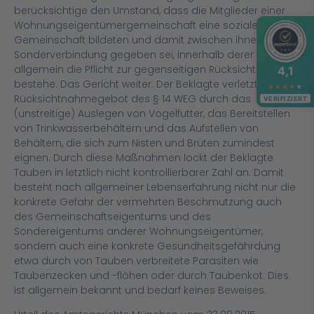
berücksichtige den Umstand, dass die Mitglieder einer
Wohnungseigentümergemeinschaft eine soziale
Gemeinschaft bildeten und damit zwischen ihnen eine
Sonderverbindung gegeben sei, innerhalb derer
allgemein die Pflicht zur gegenseitigen Rücksichtnahme
4,1
bestehe. Das Gericht weiter: Der Beklagte verletzt das
★
★
★
★
★
Rücksichtnahmegebot des § 14 WEG durch das
VERIFIZIERT
(unstreitige) Auslegen von Vogelfutter, das Bereitstellen
von Trinkwasserbehältern und das Aufstellen von
Behältern, die sich zum Nisten und Brüten zumindest
eignen. Durch diese Maßnahmen lockt der Beklagte
Tauben in letztlich nicht kontrollierbarer Zahl an. Damit
besteht nach allgemeiner Lebenserfahrung nicht nur die
konkrete Gefahr der vermehrten Beschmutzung auch
des Gemeinschaftseigentums und des
Sondereigentums anderer Wohnungseigentümer,
sondern auch eine konkrete Gesundheitsgefährdung
etwa durch von Tauben verbreitete Parasiten wie
Taubenzecken und -flöhen oder durch Taubenkot. Dies
ist allgemein bekannt und bedarf keines Beweises.