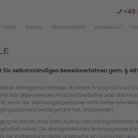
+49 
HOME
KANZLEI
RECHTSGEBIETE
FACHANWALT
KO
LE
 für selbstständiges Beweisverfahren gem. § 48
bisher streitige Rechtsfrage, ob einem Antrag auf Durchfü
ens das allgemeine Rechtsschutzbedürfnis oder das rech
PO fehlt, wenn der Wohnungseigentümer nicht vorher eine Be
gengutachtens herbeigeführt hat, entschieden.
 ging es darum, dass beim Ausbau des Dachgeschosses st
gehalten waren. Die antragstellenden Wohnungseigentüme
g, zur Vorbereitung dieser Ansprüche ein Gutachten übe