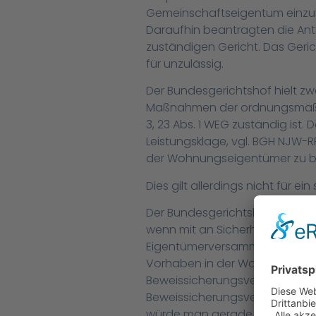
Gemeinschaftseigentum einzu
Daraufhin beantragten die Ant
zuständigen Gericht. Das Ger
für unzulässig.
Der Bundesgerichtshof hielt zw
Maßnahmen der ordnungsmäßig
3, 23 Abs. 1 WEG zuständig ist
Leistungsklage, vgl. BGH NJW-R
der Wohnungseigentümer zu 
Dies gilt allerdings nicht für 
Der Bundesgerichtshof weist d
wenn mit an Sicherheit grenze
Eigentümerversammlung nicht d
Vorhaben in der Wohnungseigen
Beweissicherungsverfahren geh
Beweissicherungsverfahren gem
würde man gerade konterkariere