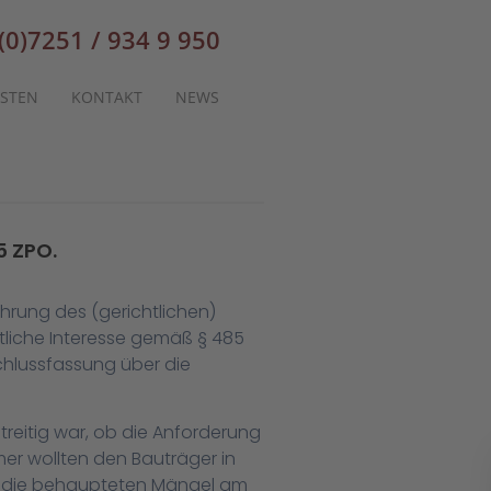
(0)7251 / 934 9 950
STEN
KONTAKT
NEWS
5 ZPO.
hrung des (gerichtlichen)
tliche Interesse gemäß § 485
schlussfassung über die
reitig war, ob die Anforderung
r wollten den Bauträger in
r die behaupteten Mängel am