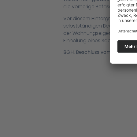
die vorherige Befassung in de
Vor diesem Hintergrund setzt
selbstständigen Beweisverfahr
der Wohnungseigentümer sich z
Einholung eines Sachverstän
BGH, Beschluss vom 14.3.2018 – 