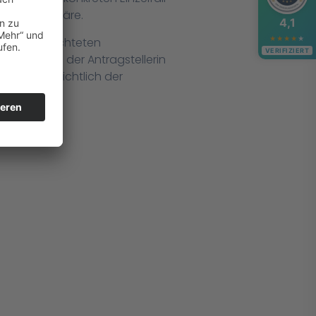
rfrachtet wäre.
4,1
★
★
★
★
★
ntümer gerichteten
VERIFIZIERT
aus, dass der Antragstellerin
lung hinsichtlich der
t.