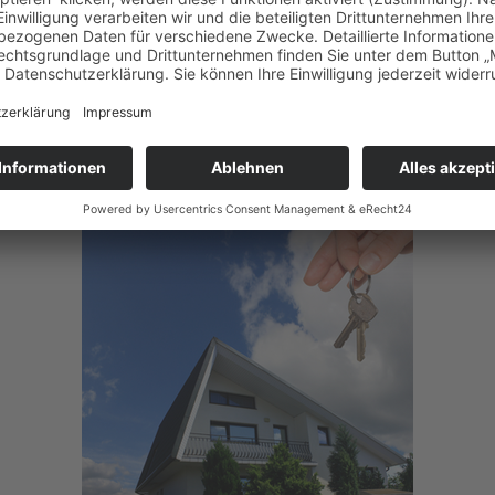
r Eigentümerversammlung aussichtslos gewesen wäre, übe
 die Durchführung eines gegen die übrigen Wohnungseige
ens über Mängel an dem Gemeinschaftseigentum nicht vor
uvor um eine Beschlussfassung in der Eigentümerversamm
digengutachtens zu den behaupteten Mängeln bemüht ha
V ZB 131/17.