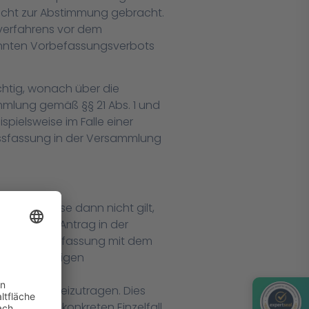
cht zur Abstimmung gebracht.
sverfahrens vor dem
annten Vorbefassungsverbots
chtig, wonach über die
lung gemäß §§ 21 Abs. 1 und
pielsweise im Falle einer
lussfassung in der Versammlung
nahmsweise dann nicht gilt,
 dass der Antrag in der
 wäre die Befassung mit dem
selbstständigen
ständige
tsstreits beizutragen. Dies
ng, ob im konkreten Einzelfall