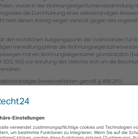
holen, wurde in der Wohnungseigentümerversammlung ni
ragsteller die Durchführung eines selbstständigen Bewei
icht hielt diesen Antrag wegen Verstoß gegen des sogen
ar den rechtlichen Ausgangspunkt der Vorinstanzen für ri
en Verwaltung primär die Wohnungseigentümerversamm
. Deswegen hat ein Wohnungseigentümer grundsätzlich (beis
R 2012, 910) vor Anrufung des Gerichts sich um die Besch
bemühen.
ein selbstständiges Beweisverfahren gemäß § 485 ZPO.
arauf hin, dass das sogenannte Vorbefassungsverbot aus
nder Wahrscheinlichkeit davon ausgegangen werden kann,
ie erforderliche Mehrheit finden wird. Dementsprechend
tümerversammlung eine reine Förmelei (BGH a.a.O.). Im 
t es primär um die Feststellung von Tatsachen. Das selb
äß § 485 ZPO hat die Funktion, zur Vermeidung eines Rech
n, wenn das jeweilige Gericht mit einer aufwendigen Prüfu