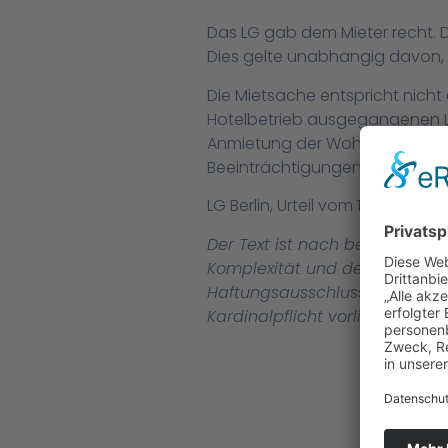
Das LG gab dem Mieter recht. D
Dies gelte unabhängig davon, 
Die Mietsache entspricht nich
Hotelbetrieb ausgegangenen Lär
Anmietung der Wohnung 1984 ni
Beeinträchtigungen eröffnet wi
LG Berlin, Urteil vom 11.8.2016, 67 
Der Text ist nach bestem Wiss
Komplexität und dem ständi
Haftungsausschluss gilt nicht,
Kardinalpflicht vorliegt.