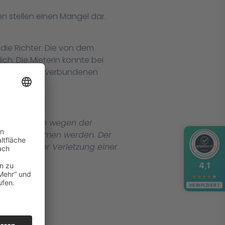
n stellen einen Mangel dar.
die Richter. Die von dem
h. Die Mieterin konnte bei
eb mit damit verbundenen
t kein jedoch wegen der
hr übernommen werden. Der
rletzung oder Verletzung einer
4,1
★
★
★
★
★
VERIFIZIERT