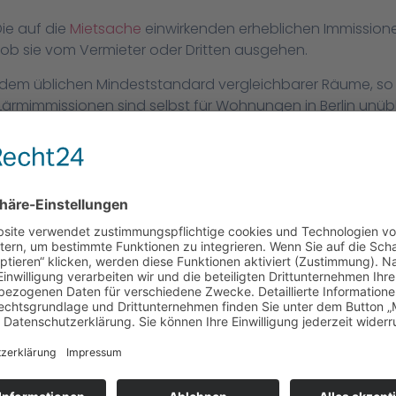
ie auf die
Mietsache
einwirkenden erheblichen Immissione
ob sie vom Vermieter oder Dritten ausgehen.
t dem üblichen Mindeststandard vergleichbarer Räume, so 
mimmissionen sind selbst für Wohnungen in Berlin unüblic
cht wissen, dass dort irgendwann einmal ein Hotelbetri
rd.
S 162/16
en und Kenntnisstand erstellt worden. Für die Richtigkei
gen Wandel der Rechtsmaterie keine Haftung und Gewä
 soweit eine grob fahrlässige oder vorsätzliche Pflichtve