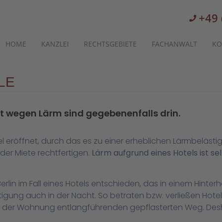
+49 
HOME
KANZLEI
RECHTSGEBIETE
FACHANWALT
KO
LE
t wegen Lärm sind gegebenenfalls drin.
tel eröffnet, durch das es zu einer erheblichen Lärmbeläst
der Miete rechtfertigen.
Lärm aufgrund eines Hotels ist s
erlin im Fall eines Hotels entschieden, das in einem Hinter
tigung auch in der Nacht. So betraten bzw. verließen Hotel
b der Wohnung entlangführenden gepflasterten Weg. Desh