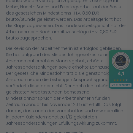
ebenso wie die vertraglich zugesagten Zuschläge für
Mehr-, Nacht-, Sonn- und Feiertagsarbeit auf der Basis
des gesetzlichen Mindestlohns i.H.v. 8,50 EUR
brutto/Stunde geleistet werden. Das Arbeitsgericht hat
die Klage abgewiesen. Das Landesarbeitsgericht hat der
Arbeitnehmerin Nachtarbeitszuschläge i.H.v. 0,80 EUR
brutto zugesprochen.
Die Revision der Arbeitnehmerin ist erfolglos geblieben.
Sie hat aufgrund des Mindestlohngesetzes keinen
Anspruch auf erhöhtes Monatsgehalt, erhöhte
Jahressonderzahlungen sowie erhöhte Lohnzuschläge.
4,1
Der gesetzliche Mindestlohn tritt als eigenständiger
Anspruch neben die bisherigen Anspruchsgrundlagen,
★
★
★
★
★
verändert diese aber nicht. Der nach den tatsächlich
VERIFIZIERT
geleisteten Arbeitsstunden bemessene
Mindestlohnanspruch der Arbeitnehmerin für den
Zeitraum Januar bis November 2015 ist erfüllt. Das folgt
daraus, dass auch den vorbehaltlos und unwiderruflich
in jedem Kalendermonat zu 1/12 geleisteten
Jahressonderzahlungen Erfüllungswirkung zukommt.