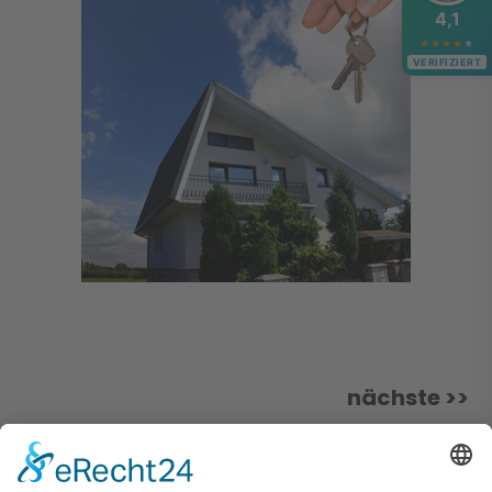
4,1
★
★
★
★
★
VERIFIZIERT
nächste >>