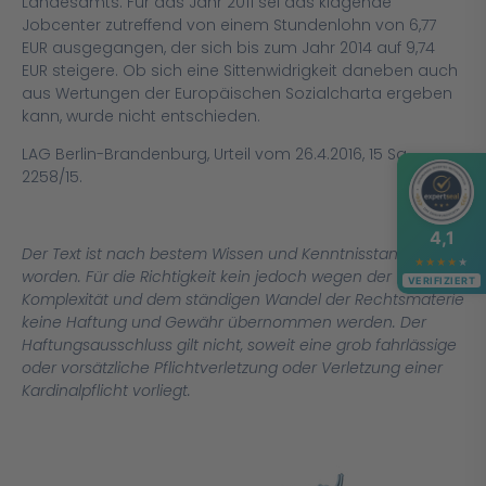
Landesamts. Für das Jahr 2011 sei das klagende
Jobcenter zutreffend von einem Stundenlohn von 6,77
EUR ausgegangen, der sich bis zum Jahr 2014 auf 9,74
EUR steigere. Ob sich eine Sittenwidrigkeit daneben auch
aus Wertungen der Europäischen Sozialcharta ergeben
kann, wurde nicht entschieden.
LAG Berlin-Brandenburg, Urteil vom 26.4.2016, 15 Sa
2258/15.
4,1
Der Text ist nach bestem Wissen und Kenntnisstand erstellt
★
★
★
★
★
worden. Für die Richtigkeit kein jedoch wegen der
VERIFIZIERT
Komplexität und dem ständigen Wandel der Rechtsmaterie
keine Haftung und Gewähr übernommen werden. Der
Haftungsausschluss gilt nicht, soweit eine grob fahrlässige
oder vorsätzliche Pflichtverletzung oder Verletzung einer
Kardinalpflicht vorliegt.